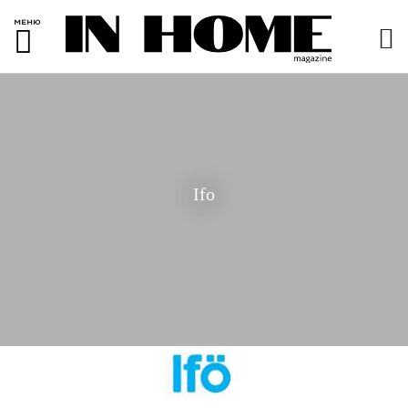
МЕНЮ
Ifo