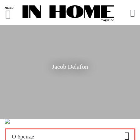
МЕНЮ
Jacob Delafon
О бренде