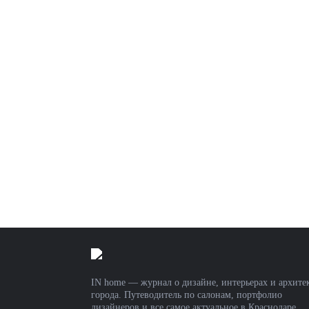
IN home — журнал о дизайне, интерьерах и архите
города. Путеводитель по салонам, портфолио
дизайнеров и все самое актуальное в Краснодаре.