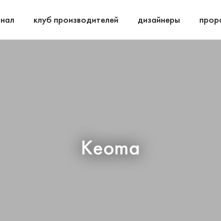
нал
клуб производителей
дизайнеры
прор
Keoma