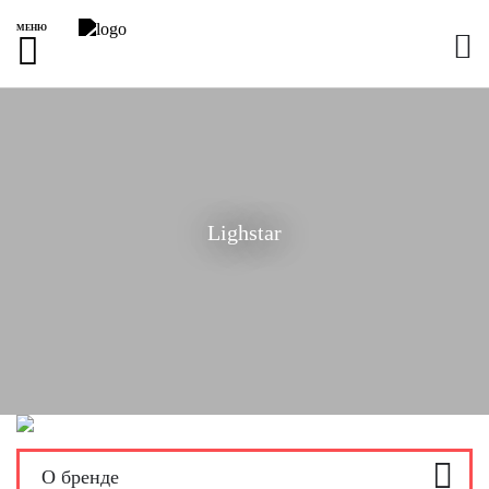
МЕНЮ
Lighstar
О бренде