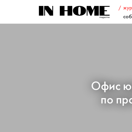
жур
соб
Офис ю
по пр