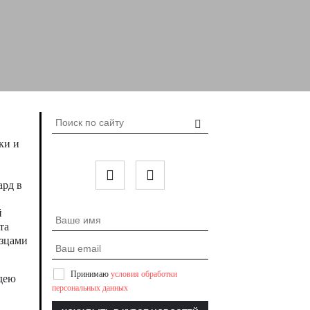
ки и
ард в
й
та
азцами
Принимаю
условия обработки
дею
персональных данных