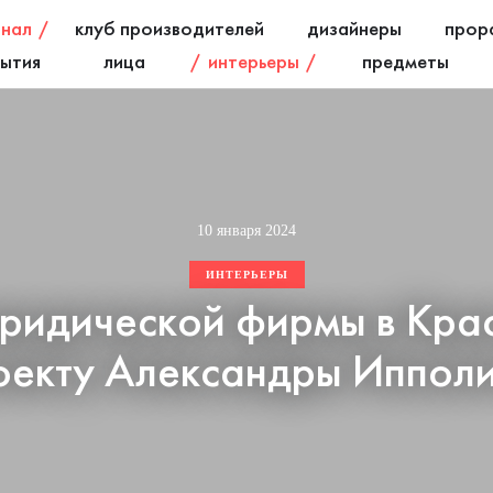
нал
клуб производителей
дизайнеры
прор
ытия
лица
интерьеры
предметы
10 января 2024
ИНТЕРЬЕРЫ
ридической фирмы в Кра
оекту Александры Иппол