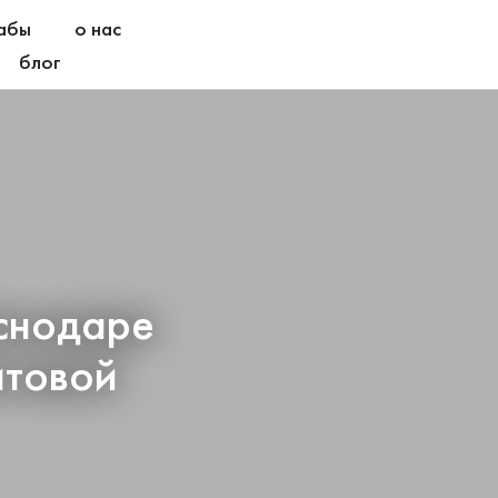
абы
о нас
блог
снодаре
итовой