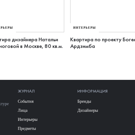
ЕРЬЕРЫ
ИНТЕРЬЕРЫ
тира дизайнера Натальи
Квартира по проекту Боге
ноговой в Москве, 80 кв.м.
Ардзимба
ЖУРНАЛ
ИНФОРМАЦИЯ
События
Бренды
ктуре
Лица
Дизайнеры
Интерьеры
Предметы