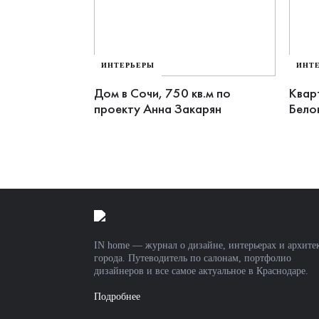
ИНТЕРЬЕРЫ
ИНТ
Дом в Сочи, 750 кв.м по
Квар
проекту Анна Закарян
Бело
IN home — журнал о дизайне, интерьерах и архите
города. Путеводитель по салонам, портфолио
дизайнеров и все самое актуальное в Краснодаре.
Подробнее