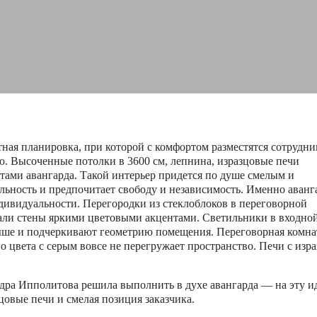
тная планировка, при которой с комфортом разместятся сотрудни
ю. Высоченные потолки в 3600 см, лепнина, изразцовые печи
тами авангарда. Такой интерьер придется по душе смелым и
ьность и предпочитает свободу и независимость. Именно аванг
дивидуальности. Перегородки из стеклоблоков в переговорной
сали стены яркими цветовыми акцентами. Светильники в входно
ыше и подчеркивают геометрию помещения. Переговорная комна
о цвета с серым вовсе не перегружает пространство. Печи с изр
ра Ипполитова решила выполнить в духе авангарда — на эту и
цовые печи и смелая позиция заказчика.