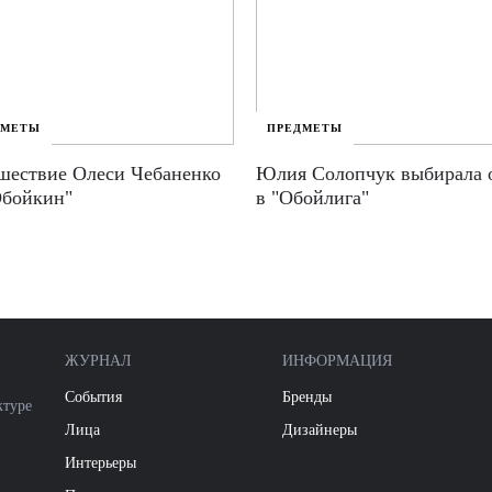
ДМЕТЫ
ПРЕДМЕТЫ
шествие Олеси Чебаненко
Юлия Солопчук выбирала 
Обойкин"
в "Обойлига"
ЖУРНАЛ
ИНФОРМАЦИЯ
События
Бренды
ктуре
Лица
Дизайнеры
Интерьеры