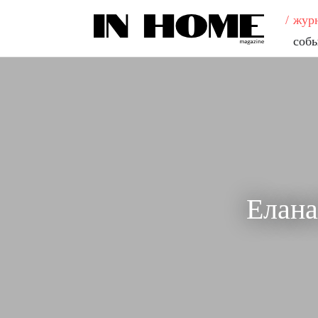
жур
соб
Елана