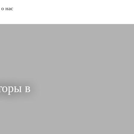
о нас
торы в