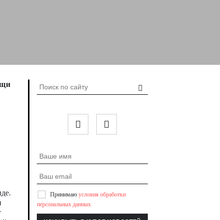
ощи
иде.
Принимаю
условия обработки
и
персональных данных
т