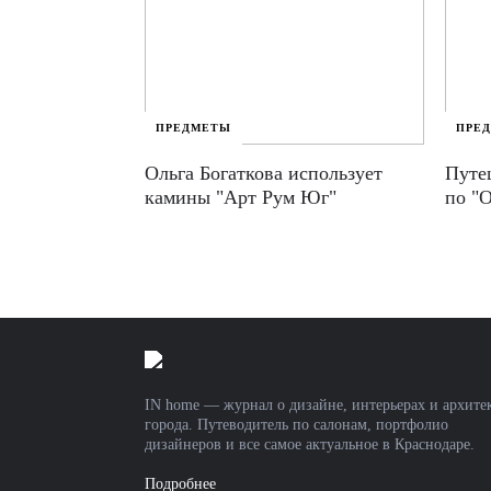
ПРЕДМЕТЫ
ПРЕ
Ольга Богаткова использует
Путе
камины "Арт Рум Юг"
по "
IN home — журнал о дизайне, интерьерах и архите
города. Путеводитель по салонам, портфолио
дизайнеров и все самое актуальное в Краснодаре.
Подробнее