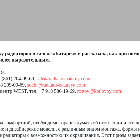
ку радиаторов в
салоне «Батарея» и рассказала,
как при пом
более
выразительным.
ЕЯ»
8 (861) 204-09-69,
sale@radiator-batareya.com
18 209-09-69,
sochi@radiator-batareya.com
-центр WEST, тел. +7 918 586-19-69,
rostov@kotlovoy.com
ла комфортной, необходимо заранее думать об отоплении и его в
ие и дизайнерские модели, с различным видом монтажа, формы 
е радиаторы с возможностью их окрашивания. Этот прием задае