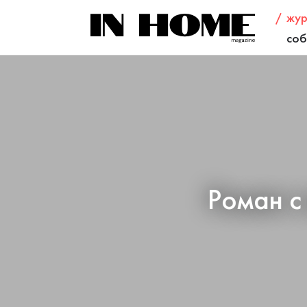
жур
соб
Роман с