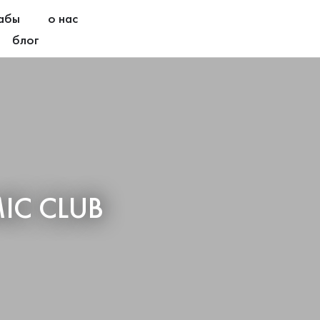
абы
о нас
блог
MIC CLUB