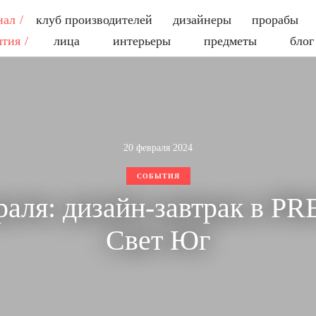
нал
клуб производителей
дизайнеры
прорабы
ытия
лица
интерьеры
предметы
блог
20 февраля 2024
СОБЫТИЯ
раля: дизайн-завтрак в P
Свет Юг