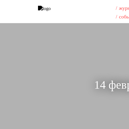
жур
соб
14 фев