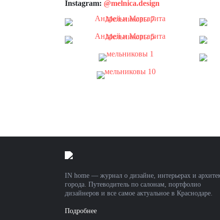
Instagram:
@melnica.design
IN home — журнал о дизайне, интерьерах и архите
города. Путеводитель по салонам, портфолио
дизайнеров и все самое актуальное в Краснодаре.
Подробнее