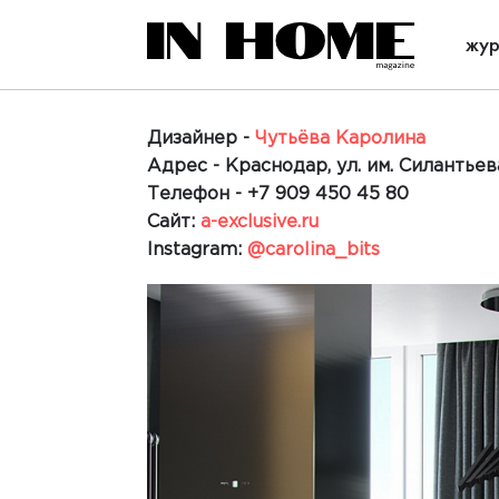
жур
Дизайнер -
Чутьёва Каролина
Адрес -
Краснодар, ул. им. Силантьева
Телефон -
+7 909 450 45 80
Сайт:
a-exclusive.ru
Instagram:
@carolina_bits