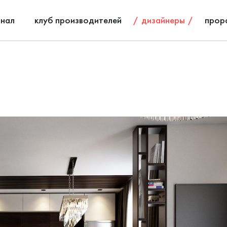
нал
клуб производителей
дизайнеры
прор