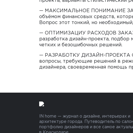
проекта, варианты стилистический 
— МАКСИМАЛЬНОЕ ПОНИМАНИЕ ЗАПР
объёмом финансовых средств, которы
Вопрос этот тонкий, но необходимый,
— ОПТИМИЗАЦИУ РАСХОДОВ ЗАКАЗЧИК
разработка дизайн-проекта, подбор 
четких и безошибочных решений.
— РАЗРАБОТКУ ДИЗАЙН-ПРОЕКТА С 
вопросы, требующие решений в режи
дизайнера, своевременная помощь п
IN home — журнал о дизайне, интерьерах и
архитектуре города. Путеводитель по салон
портфолио дизайнеров и все самое актуал
в Краснодаре.