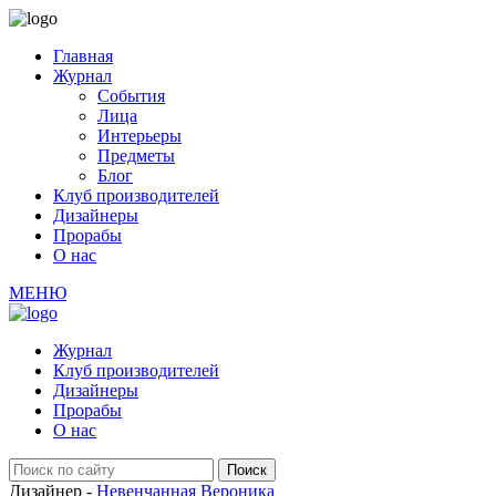
Главная
Журнал
События
Лица
Интерьеры
Предметы
Блог
Клуб производителей
Дизайнеры
Прорабы
О нас
МЕНЮ
Журнал
Клуб производителей
Дизайнеры
Прорабы
О нас
Дизайнер -
Невенчанная Вероника