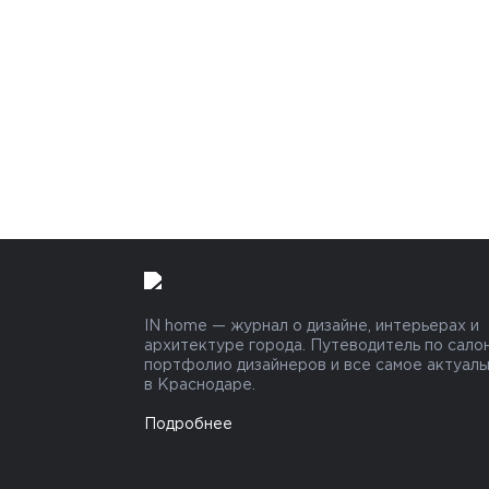
IN home — журнал о дизайне, интерьерах и
архитектуре города. Путеводитель по салон
портфолио дизайнеров и все самое актуал
в Краснодаре.
Подробнее