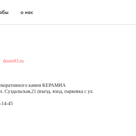
абы
о нас
doors93.ru
 декоративного камня КЕРАМИА
. Суздальская,21 (въезд, вход, парковка с ул.
7-14-45