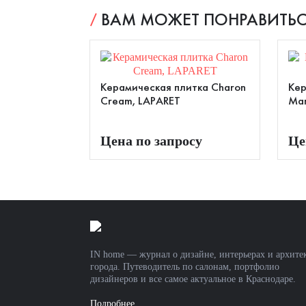
ВАМ МОЖЕТ ПОНРАВИТЬС
Керамическая плитка Charon
Кер
Cream, LAPARET
Mar
Цена по запросу
Це
IN home — журнал о дизайне, интерьерах и архите
города. Путеводитель по салонам, портфолио
дизайнеров и все самое актуальное в Краснодаре.
Подробнее