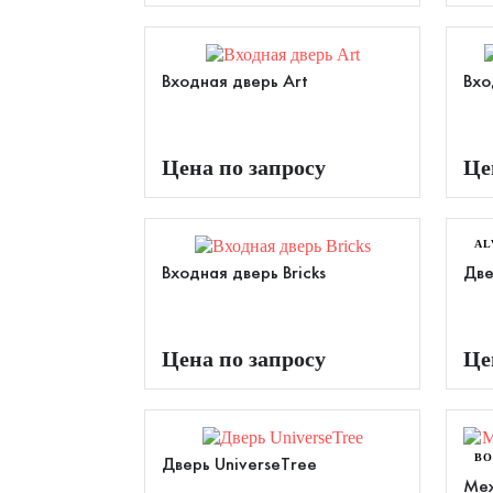
Входная дверь Art
Вхо
Цена по запросу
Це
AL
Входная дверь Bricks
Две
Цена по запросу
Це
ВО
Дверь UniverseTree
Меж