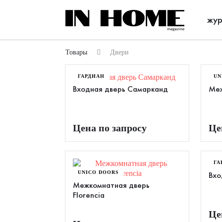
жур
Товары
Двери
ГАРДИАН
UN
Входная дверь Самарканд
Меж
Цена по запросу
Це
ГА
UNICO DOORS
Вхо
Межкомнатная дверь
Florencia
Це