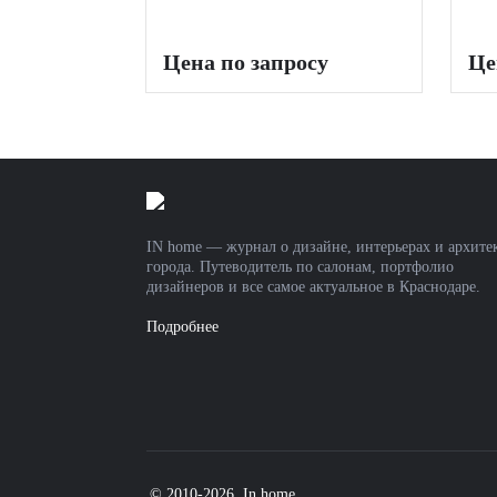
Цена по запросу
Це
IN home — журнал о дизайне, интерьерах и архите
города. Путеводитель по салонам, портфолио
дизайнеров и все самое актуальное в Краснодаре.
Подробнее
© 2010-2026, In home