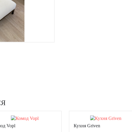
СЯ
од Vopl
Кухня Griven