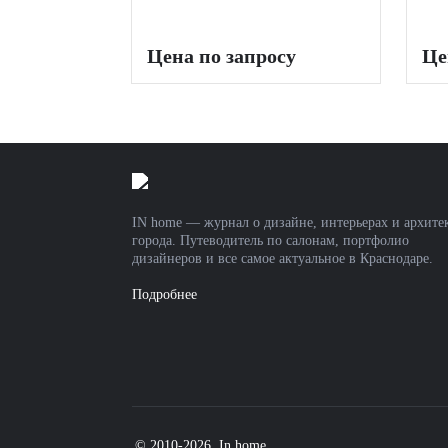
Цена по запросу
Це
IN home — журнал о дизайне, интерьерах и архите
города. Путеводитель по салонам, портфолио
дизайнеров и все самое актуальное в Краснодаре.
Подробнее
© 2010-2026, In home