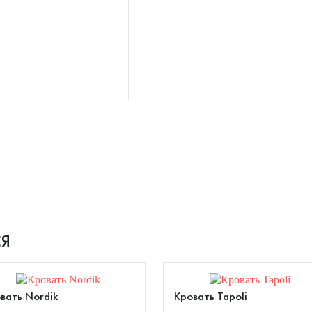
Я
вать Nordik
Кровать Tapoli