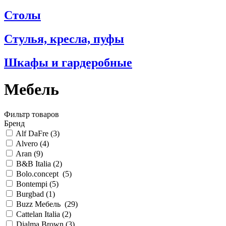
Столы
Стулья, кресла, пуфы
Шкафы и гардеробные
Мебель
Фильтр товаров
Бренд
Alf DaFre (
3
)
Alvero (
4
)
Aran (
9
)
B&B Italia (
2
)
Bolo.concept (
5
)
Bontempi (
5
)
Burgbad (
1
)
Buzz Мебель (
29
)
Cattelan Italia (
2
)
Dialma Brown (
3
)