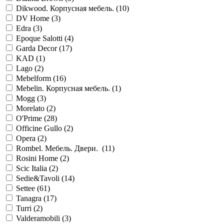
Dikwood. Корпусная мебель. (
10
)
DV Home (
3
)
Edra (
3
)
Epoque Salotti (
4
)
Garda Decor (
17
)
KAD (
1
)
Lago (
2
)
Mebelform (
16
)
Mebelin. Корпусная мебель. (
1
)
Mogg (
3
)
Morelato (
2
)
O'Prime (
28
)
Officine Gullo (
2
)
Opera (
2
)
Rombel. Mебель. Двери. (
11
)
Rosini Home (
2
)
Scic Italia (
2
)
Sedie&Tavoli (
14
)
Settee (
61
)
Tanagra (
17
)
Turri (
2
)
Valderamobili (
3
)