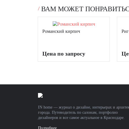
ВАМ МОЖЕТ ПОНРАВИТЬ
Романский кирпич
Риг
Цена по запросу
Це
IN home — журнал о дизайне, интерьерах и архите
города. Путеводитель по салонам, портфолио
дизайнеров и все самое актуальное в Краснодаре.
Подробнее