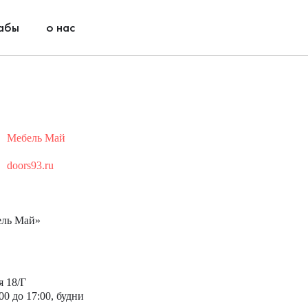
абы
о нас
Мебель Май
doors93.ru
ель Май»
я 18/Г
00 до 17:00, будни