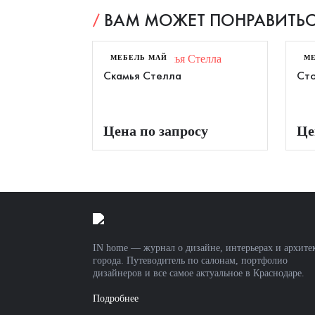
ВАМ МОЖЕТ ПОНРАВИТЬС
МЕБЕЛЬ МАЙ
М
Скамья Стелла
Сто
Цена по запросу
Це
IN home — журнал о дизайне, интерьерах и архите
города. Путеводитель по салонам, портфолио
дизайнеров и все самое актуальное в Краснодаре.
Подробнее